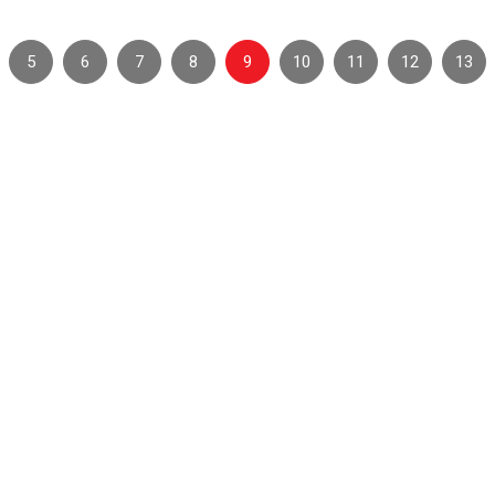
5
6
7
8
9
10
11
12
13
CỨU TRỢ KHẨN CẤP VÀ TRỢ GIÚP NHÂN ĐẠO
HIẾN MÁU TÌNH NGUYỆN, HIẾN MÔ, BỘ PHẬN CƠ THỂ VÀ HIẾN XÁC
THÔNG BÁO CHIÊU SINH LỚP SƠ CẤP CỨU
SƠ CẤP CỨU BAN ĐẦU - PHÒNG NGỪA, ỨNG PHÓ THẢM HỌA
CHĂM SÓC SỨC KHỎE CỘNG ĐỒNG
TÌM KIẾM TIN TỨC THÂN NHÂN BỊ THẤT LẠC DO CHIẾN TRANH,
THIÊN TAI, THẢM HỌA