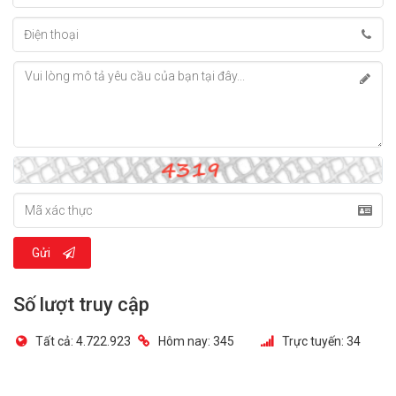
Gửi
Số lượt truy cập
Tất cả:
4.722.923
Hôm nay:
345
Trực tuyến:
34