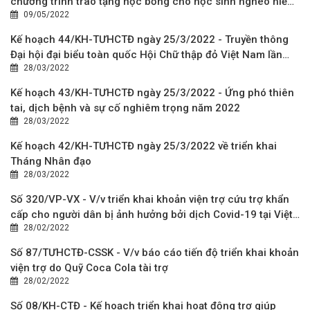
chương trình trao tặng học bổng cho học sinh nghèo hiếu
09/05/2022
học bị ảnh hưởng bởi dịch COVID-19 từ nguồn tài trợ của
Cty TNHH MTV xổ số kiến thiết TPHCM
Kế hoạch 44/KH-TƯHCTĐ ngày 25/3/2022 - Truyền thông
Đại hội đại biểu toàn quốc Hội Chữ thập đỏ Việt Nam lần
28/03/2022
thứ XI, nhiệm kỳ 2022 - 2027
Kế hoạch 43/KH-TƯHCTĐ ngày 25/3/2022 - Ứng phó thiên
tai, dịch bệnh và sự cố nghiêm trọng năm 2022
28/03/2022
Kế hoạch 42/KH-TƯHCTĐ ngày 25/3/2022 về triển khai
Tháng Nhân đạo
28/03/2022
Số 320/VP-VX - V/v triển khai khoản viện trợ cứu trợ khẩn
cấp cho người dân bị ảnh hưởng bởi dịch Covid-19 tại Việt
28/02/2022
Nam
Số 87/TƯHCTĐ-CSSK - V/v báo cáo tiến độ triển khai khoản
viện trợ do Quỹ Coca Cola tài trợ
28/02/2022
Số 08/KH-CTĐ - Kế hoạch triển khai hoạt động trợ giúp