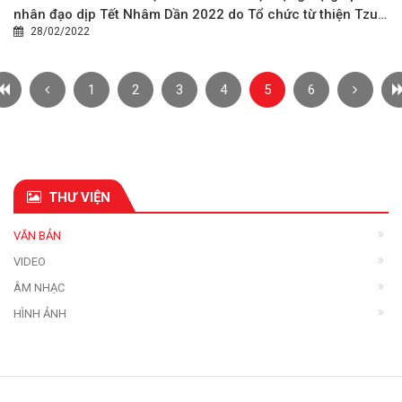
nhân đạo dịp Tết Nhâm Dần 2022 do Tổ chức từ thiện Tzu
28/02/2022
Chi tại Việt Nam tài trợ
1
2
3
4
5
6
THƯ VIỆN
VĂN BẢN
VIDEO
ÂM NHẠC
HÌNH ẢNH