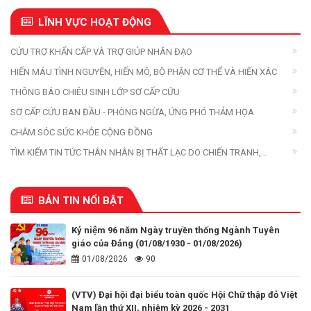
LĨNH VỰC HOẠT ĐỘNG
CỨU TRỢ KHẨN CẤP VÀ TRỢ GIÚP NHÂN ĐẠO
HIẾN MÁU TÌNH NGUYỆN, HIẾN MÔ, BỘ PHẬN CƠ THỂ VÀ HIẾN XÁC
THÔNG BÁO CHIÊU SINH LỚP SƠ CẤP CỨU
SƠ CẤP CỨU BAN ĐẦU - PHÒNG NGỪA, ỨNG PHÓ THẢM HỌA
CHĂM SÓC SỨC KHỎE CỘNG ĐỒNG
TÌM KIẾM TIN TỨC THÂN NHÂN BỊ THẤT LẠC DO CHIẾN TRANH,
THIÊN TAI, THẢM HỌA
BẢN TIN NỔI BẬT
Kỷ niệm 96 năm Ngày truyền thống Ngành Tuyên
giáo của Đảng (01/08/1930 - 01/08/2026)
01/08/2026
90
(VTV) Đại hội đại biểu toàn quốc Hội Chữ thập đỏ Việt
Nam lần thứ XII, nhiệm kỳ 2026 - 2031