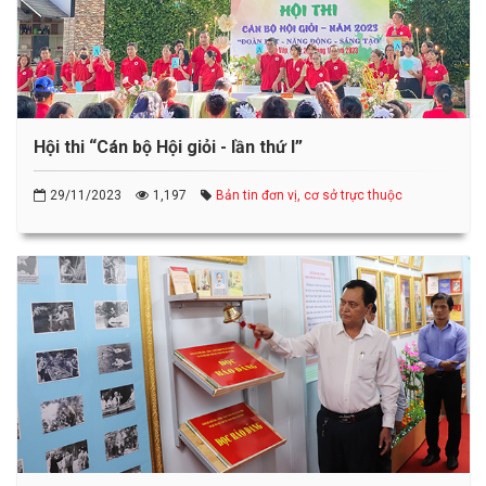
Hội thi “Cán bộ Hội giỏi - lần thứ I”
29/11/2023
1,197
Bản tin đơn vị, cơ sở trực thuộc